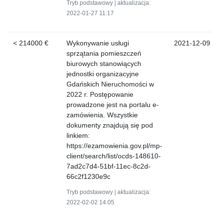
Tryb podstawowy | aktualizacja:
2022-01-27 11:17
< 214000 €
Wykonywanie usługi
2021-12-09
sprzątania pomieszczeń
biurowych stanowiących
jednostki organizacyjne
Gdańskich Nieruchomości w
2022 r. Postępowanie
prowadzone jest na portalu e-
zamówienia. Wszystkie
dokumenty znajdują się pod
linkiem:
https://ezamowienia.gov.pl/mp-
client/search/list/ocds-148610-
7ad2c7d4-51bf-11ec-8c2d-
66c2f1230e9c
Tryb podstawowy | aktualizacja:
2022-02-02 14:05