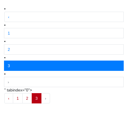
‹
1
2
3
›
" tabindex="0">
‹
1
2
3
›