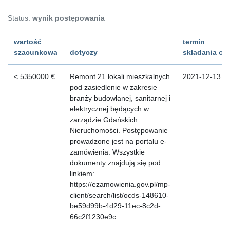
Status:
wynik postępowania
wartość
termin
szacunkowa
dotyczy
składania ofe
< 5350000 €
Remont 21 lokali mieszkalnych
2021-12-13
pod zasiedlenie w zakresie
branży budowlanej, sanitarnej i
elektrycznej będących w
zarządzie Gdańskich
Nieruchomości. Postępowanie
prowadzone jest na portalu e-
zamówienia. Wszystkie
dokumenty znajdują się pod
linkiem:
https://ezamowienia.gov.pl/mp-
client/search/list/ocds-148610-
be59d99b-4d29-11ec-8c2d-
66c2f1230e9c