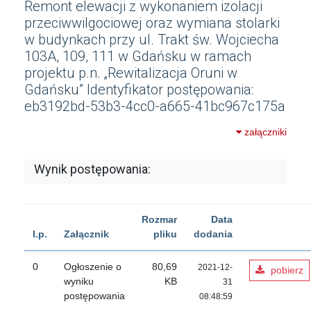
Remont elewacji z wykonaniem izolacji
przeciwwilgociowej oraz wymiana stolarki
w budynkach przy ul. Trakt św. Wojciecha
103A, 109, 111 w Gdańsku w ramach
projektu p.n. „Rewitalizacja Oruni w
Gdańsku” Identyfikator postępowania:
eb3192bd-53b3-4cc0-a665-41bc967c175a
załączniki
Wynik postępowania:
Rozmar
Data
l.p.
Załącznik
pliku
dodania
0
Ogłoszenie o
80,69
2021-12-
pobierz
wyniku
KB
31
postępowania
08:48:59