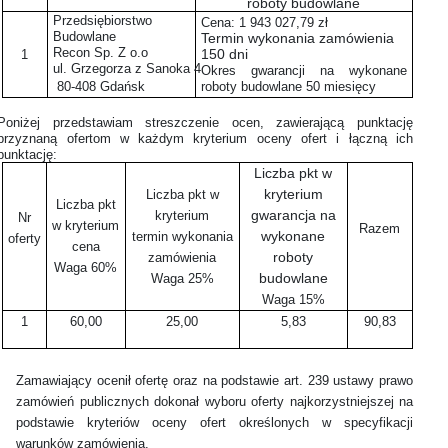
roboty budowlane
Przedsiębiorstwo
Cena: 1 943 027,79 zł
Budowlane
Termin wykonania zamówienia
Recon Sp. Z o.o
150 dni
1
ul. Grzegorza z Sanoka 4
Okres gwarancji na wykonane
80-408 Gdańsk
roboty budowlane 50 miesięcy
Poniżej przedstawiam streszczenie ocen, zawierającą punktację
przyznaną ofertom w każdym kryterium oceny ofert i łączną ich
punktację:
Liczba pkt w
kryterium
Liczba pkt w
Liczba pkt
gwarancja na
kryterium
Nr
w kryterium
Razem
wykonane
termin wykonania
oferty
cena
roboty
zamówienia
Waga 60%
budowlane
Waga 25%
Waga 15%
1
60,00
25,00
5,83
90,83
Zamawiający ocenił ofertę oraz na podstawie art. 239 ustawy prawo
zamówień publicznych dokonał wyboru oferty najkorzystniejszej na
podstawie kryteriów oceny ofert określonych w specyfikacji
warunków zamówienia.