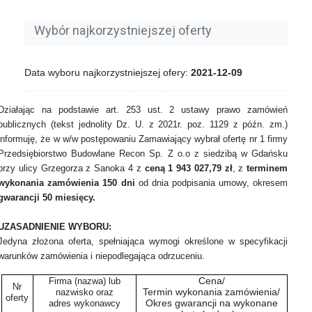
Wybór najkorzystniejszej oferty
Data wyboru najkorzystniejszej ofery:
2021-12-09
Działając na podstawie art. 253 ust. 2 ustawy prawo zamówień
publicznych (tekst jednolity Dz. U. z 2021r. poz. 1129 z późn. zm.)
informuję, że w w/w postępowaniu Zamawiający wybrał ofertę nr 1 firmy
Przedsiębiorstwo Budowlane Recon Sp. Z o.o z siedzibą w Gdańsku
przy ulicy Grzegorza z Sanoka 4 z
ceną 1 943 027,79 zł
, z
terminem
wykonania zamówienia 150 dni
od dnia podpisania umowy, okresem
gwarancji 50 miesięcy.
UZASADNIENIE WYBORU:
Jedyna złożona oferta, spełniająca wymogi określone w specyfikacji
warunków zamówienia i niepodlegająca odrzuceniu.
Cena/
Firma (nazwa) lub
Nr
Termin wykonania zamówienia/
nazwisko oraz
oferty
Okres gwarancji na wykonane
adres wykonawcy