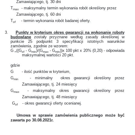
Zamawiającego, tj. 30 dni
T
- maksymalny termin wykonania robót określony przez
max
Zamawiającego, tj. 60 dni
T
- termin wykonania robót badanej oferty.
of
3.
Punkty w kryterium okres gwarancji na wykonanie roboty
budowlane
zostały przyznane według zasady określonej w
punkcie 25 podpunkt 3 specyfikacji istotnych warunków
zamówienia, zgodnie ze wzorem:
G
((G
- G
)/(G
- G
))x 100 pkt x 20% (0,20)
- odpowiada
=
of
min
max
min
maksymalnej wartości 20 pkt.
gdzie
G
- ilość punktów w kryterium,
G
- minimalny
okres gwarancji określony przez
min
Zamawiającego, tj. 24 miesięcy
G
- maksymalny okres gwarancji określony przez
max
Zamawiającego, tj. 48 miesięcy
G
- okres gwarancji oferty ocenianej.
of
Umowa w sprawie zamówienia publicznego może być
zawarta po 30.08.2021r.