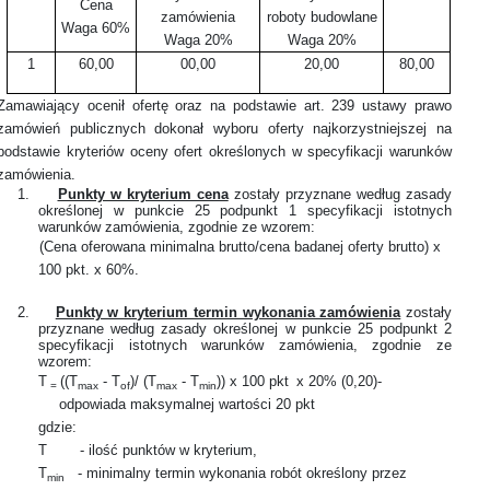
Cena
zamówienia
roboty budowlane
Waga 60%
Waga 20%
Waga 20%
1
60,00
00,00
20,00
80,00
Zamawiający ocenił ofertę oraz na podstawie art. 239 ustawy prawo
zamówień publicznych dokonał wyboru oferty najkorzystniejszej na
podstawie kryteriów oceny ofert określonych w specyfikacji warunków
zamówienia.
1.
Punkty w kryterium cena
zostały przyznane według zasady
określonej w punkcie 25 podpunkt 1 specyfikacji istotnych
warunków zamówienia, zgodnie ze wzorem:
(Cena oferowana minimalna brutto/cena badanej oferty brutto)
x
100 pkt. x 60%.
2.
Punkty w kryterium termin wykonania zamówienia
zostały
przyznane według zasady określonej w punkcie 25 podpunkt 2
specyfikacji istotnych warunków zamówienia, zgodnie ze
wzorem:
T
((T
- T
)/ (T
- T
)) x 100 pkt
x 20% (0,20)-
=
max
of
max
min
odpowiada maksymalnej wartości 20 pkt
gdzie:
T
- ilość punktów w kryterium,
T
- minimalny termin wykonania robót określony przez
min