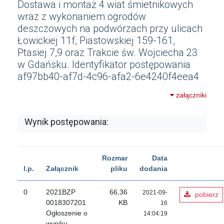
Dostawa i montaż 4 wiat śmietnikowych
wraz z wykonaniem ogrodów
deszczowych na podwórzach przy ulicach
Łowickiej 11f, Piastowskiej 159-161,
Ptasiej 7,9 oraz Trakcie św. Wojciecha 23
w Gdańsku. Identyfikator postępowania
af97bb40-af7d-4c96-afa2-6e4240f4eea4
załączniki
Wynik postępowania:
Rozmar
Data
l.p.
Załącznik
pliku
dodania
0
2021BZP
66,36
2021-09-
pobierz
0018307201
KB
16
Ogłoszenie o
14:04:19
wyniku