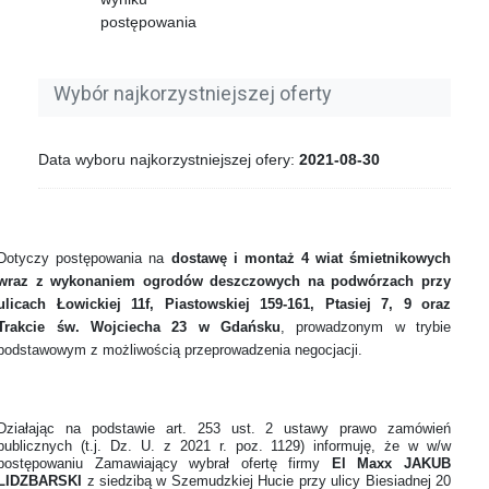
postępowania
Wybór najkorzystniejszej oferty
Data wyboru najkorzystniejszej ofery:
2021-08-30
Dotyczy postępowania na
dostawę i montaż 4 wiat śmietnikowych
wraz z wykonaniem ogrodów deszczowych na podwórzach przy
ulicach Łowickiej 11f, Piastowskiej 159-161, Ptasiej 7, 9 oraz
Trakcie św. Wojciecha 23 w Gdańsku
, prowadzonym w trybie
podstawowym z możliwością przeprowadzenia negocjacji.
Działając na podstawie art. 253 ust. 2 ustawy prawo zamówień
publicznych (t.j. Dz. U. z 2021 r. poz. 1129) informuję, że w w/w
postępowaniu Zamawiający wybrał ofertę firmy
El Maxx JAKUB
LIDZBARSKI
z siedzibą w Szemudzkiej Hucie przy ulicy Biesiadnej 20