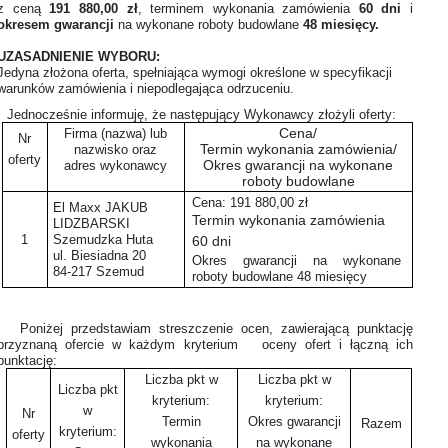
z ceną
191 880,00 zł
, terminem wykonania zamówienia
60 dni
i
okresem gwarancji
na wykonane roboty budowlane
48 miesięcy.
UZASADNIENIE WYBORU:
Jedyna złożona oferta, spełniająca wymogi określone w specyfikacji
warunków zamówienia i niepodlegająca odrzuceniu.
Jednocześnie informuję, że następujący Wykonawcy złożyli oferty:
Cena/
Firma (nazwa) lub
Nr
Termin wykonania zamówienia/
nazwisko oraz
oferty
Okres gwarancji na wykonane
adres wykonawcy
roboty budowlane
Cena: 191 880,00 zł
El Maxx JAKUB
Termin wykonania zamówienia
LIDZBARSKI
1
Szemudzka Huta
60 dni
ul. Biesiadna 20
Okres gwarancji na wykonane
84-217 Szemud
roboty budowlane 48 miesięcy
Poniżej przedstawiam streszczenie ocen, zawierającą punktację
przyznaną ofercie w każdym kryterium
oceny ofert i łączną ich
punktację:
Liczba pkt w
Liczba pkt w
Liczba pkt
kryterium:
kryterium:
w
Nr
Termin
Okres gwarancji
Razem
kryterium:
oferty
wykonania
na wykonane